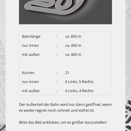
Bahnlänge
:
ca. 850 m
nur innen
:
ca. 450 m
mit außen
:
ca. 400 m
Kurven
:
21
nur innen
:
6 Links, 5 Rechts
mit außen
:
6 Links, 4 Rechts
Der Außenteil der Bahn wird nur dann geöffnet, wenn
es weder regnet noch schneit und eisfrei ist.
Bitte das Bild anklicken, um es größer darzustellen!